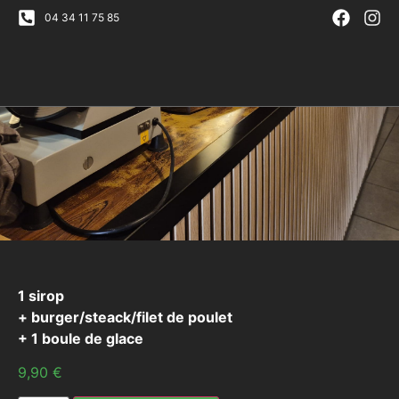
04 34 11 75 85
1 sirop
+ burger/steack/filet de poulet
+ 1 boule de glace
9,90
€